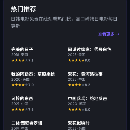
热门推荐
日韩电影免费在线观看热门榜，高口碑韩日电影每日
更新
查看更多 →
热门
TOP
1
热门
TOP
2
完美的日子
间谍过家家：代号白色
2018
·
泰国
2025
·
美国
7.1
9.0
热门
TOP
3
热门
我的阿勒泰：草原来信
繁花：黄河路往事
2020
·
英国
2025
·
中国
7.0
8.2
热门
热门
可怜的东西
中国乒乓：绝地反击
2021
·
中国
2020
·
韩国
7.6
8.0
热门
热门
三体·面壁者罗辑
繁花似锦时
2019
·
中国
2022
·
韩国