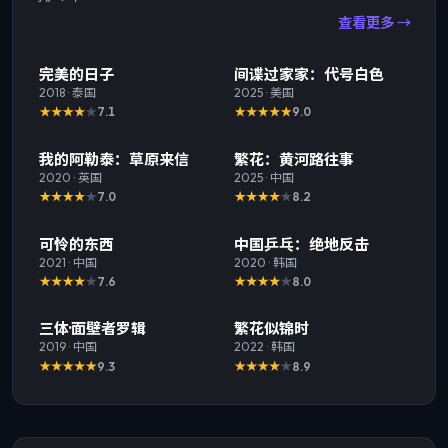
查看更多 →
精选
TOP
1
精选
TOP
2
完美的日子
间谍过家家：代号白色
2018
·
泰国
2025
·
美国
7.1
9.0
精选
TOP
3
精选
我的阿勒泰：草原来信
繁花：黄河路往事
2020
·
英国
2025
·
中国
7.0
8.2
精选
精选
可怜的东西
中国乒乓：绝地反击
2021
·
中国
2020
·
韩国
7.6
8.0
精选
精选
三体·面壁者罗辑
繁花似锦时
2019
·
中国
2022
·
韩国
9.3
8.9