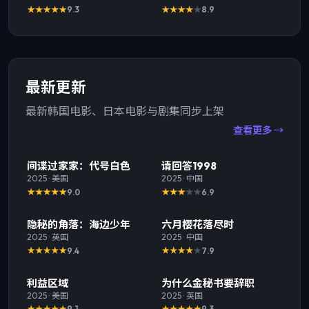
9.3
8.9
最新更新
最新韩国电影、日本电影与剧集同步上架
查看更多 →
最新
TOP
1
最新
TOP
2
间谍过家家：代号白色
请回答1998
2025
·
美国
2025
·
中国
9.0
6.9
最新
TOP
3
最新
隐秘的角落：海边少年
六月樱花落尽时
2025
·
英国
2025
·
中国
9.4
7.9
最新
最新
利益区域
为什么金秘书要辞职
2025
·
美国
2025
·
英国
9.1
9.3